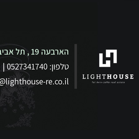
הארבעה 19 , תל אביב -יפו
טלפון: 0527341740 | פקס: 153-3-6837668
lighthouse-re.co.il