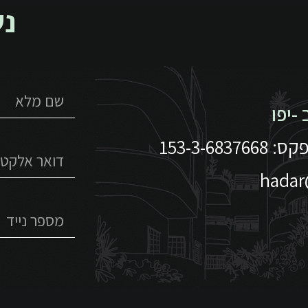
נש
hadar@