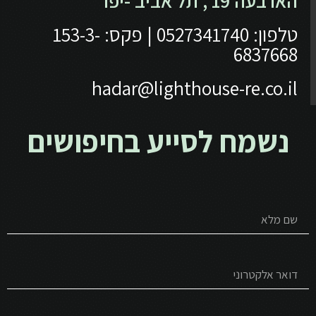
הארבעה 19 , תל אביב -יפו
טלפון: 0527341740 | פקס: 153-3-
6837668
hadar@lighthouse-re.co.il
נשמח לסייע בחיפושים