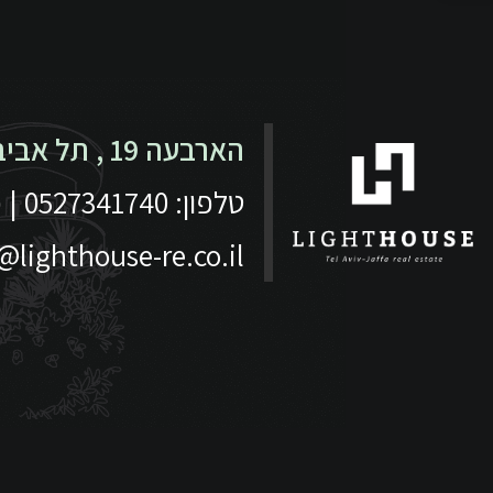
הארבעה 19 , תל אביב -יפו
טלפון: 0527341740 | פקס: 153-3-6837668
lighthouse-re.co.il