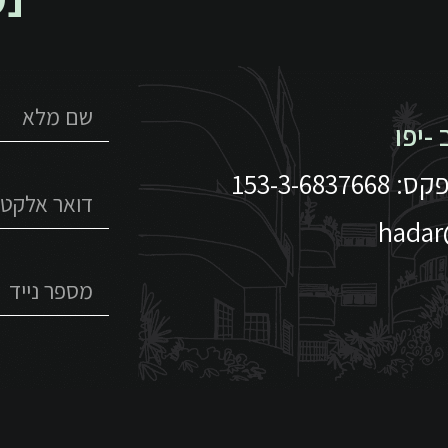
נש
hadar@